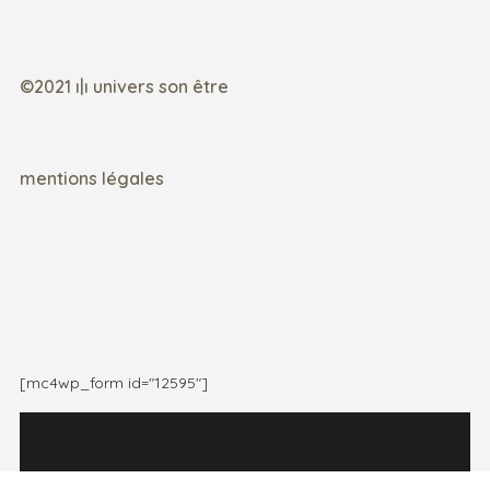
©2021 ı|ı univers son être
mentions légales
[mc4wp_form id="12595"]
Abonnez-vous à notre newsletter