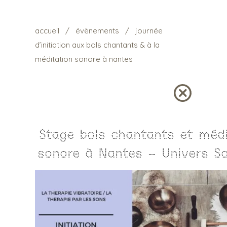
accueil
/
évènements
/
journée
d’initiation aux bols chantants & à la
méditation sonore à nantes
Stage bols chantants et médi
sonore à Nantes – Univers S