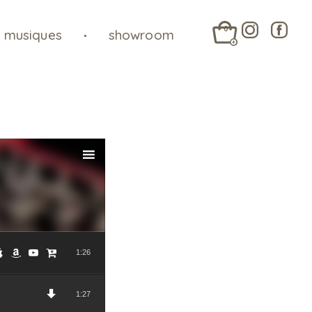
0
musiques
showroom
1:26
1:27