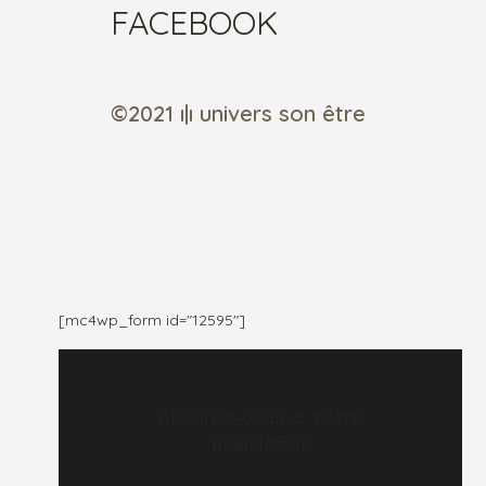
FACEBOOK
©2021 ı|ı univers son être
[mc4wp_form id="12595"]
Abonnez-vous à notre
newsletter