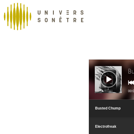
Lecteur
audio
B
00:
Busted Chump
Electrofreak