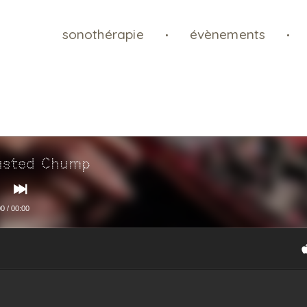
sonothérapie
évènements
usted Chump
00
/
00:00